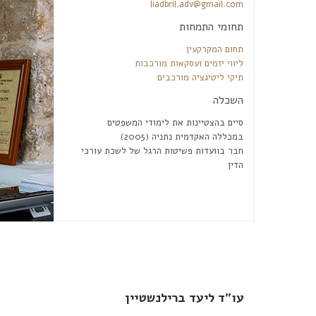
liadbril.adv@gmail.com
תחומי התמחות
תחום המקרקעין
ליווי יזמים ועסקאות מורכבות
תיקי ליטיגציה מורכבים
השכלה
סיים בהצטיינות את לימודי המשפטים
(2005) במכללה האקדמית נתניה
חבר בוועדות פשיטות הרגל של לשכת עורכי
הדין
עו”ד ליעד ברילנשטיין