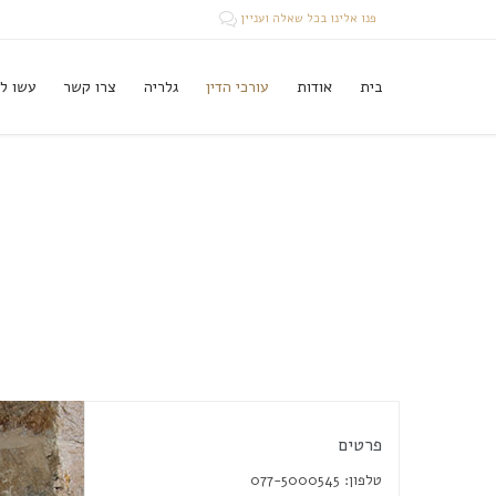
פנו אלינו בכל שאלה ועניין

Skip
בית
אודות
עורכי הדין
גלריה
צרו קשר
עשו לנ
to
content
פרטים
טלפון: 077-5000545