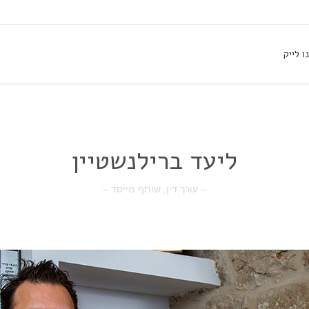
ו לייק
ליעד ברילנשטיין
– עורך דין, שותף מייסד –