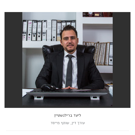
ליעד ברילנשטיין
עורך דין, שותף מייסד